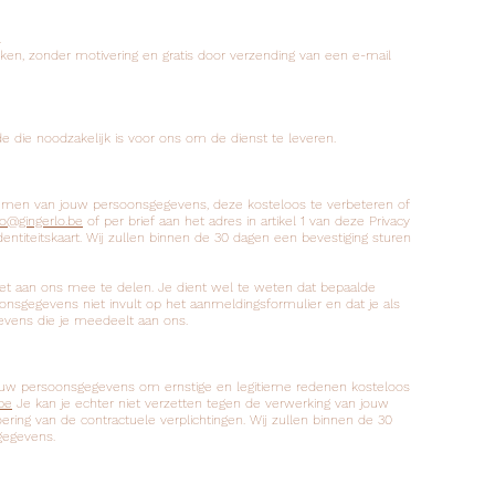
.
, zonder motivering en gratis door verzending van een e-mail
die noodzakelijk is voor ons om de dienst te leveren.
emen van jouw persoonsgegevens, deze kosteloos te verbeteren of
fo@gingerlo.be
of per brief aan het adres in artikel 1 van deze Privacy
dentiteitskaart. Wij zullen binnen de 30 dagen een bevestiging sturen
et aan ons mee te delen. Je dient wel te weten dat bepaalde
nsgegevens niet invult op het aanmeldingsformulier en dat je als
gevens die je meedeelt aan ons.
jouw persoonsgegevens om ernstige en legitieme redenen kosteloos
be
Je kan je echter niet verzetten tegen de verwerking van jouw
ering van de contractuele verplichtingen. Wij zullen binnen de 30
gegevens.