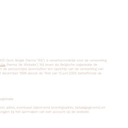
00 Gent, België (hierna “Wij”), is verantwoordelijk voor de verwerking
o.be
(hierna ‘de Website’). Wij leven als Belgische organisatie de
 de persoonlijke levenssfeer ten opzichte van de verwerking van
11 december 1998 alsook de ‘Wet van 13 juni 2005 betreffende de
egistratie
on, adres, eventueel bijkomend leveringsadres, betaalgegevens) en
vragen bij het aanmaken van een account op de website.