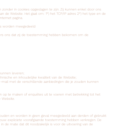
nder in cookies opgeslagen te zijn. Zij kunnen enkel door ons
n de Website. Het gaat om: 1°) het TCP/IP adres 2°) het type en de
nternet pagina.
ers worden meegedeeld
ers ons dat zij de toestemming hebben bekomen om de
kunnen leveren;
nische en inhoudelijke kwaliteit van de Website;
e-mail met de verschillende aanbiedingen die je zouden kunnen
n op te maken of enquêtes uit te voeren met betrekking tot het
 Website.
houden en worden in geen geval meegedeeld aan derden of gebruikt
or jouw expliciete voorafgaande toestemming hebben verkregen. De
de mate dat dit noodzakelijk is voor de uitvoering van de