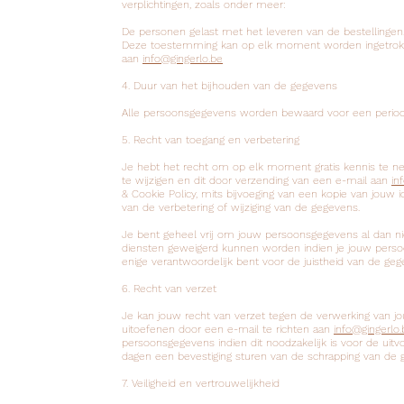
verplichtingen, zoals onder meer:
De personen gelast met het leveren van de bestellingen
Deze toestemming kan op elk moment worden ingetrokken
aan
info@gingerlo.be
4. Duur van het bijhouden van de gegevens
Alle persoonsgegevens worden bewaard voor een periode 
5. Recht van toegang en verbetering
Je hebt het recht om op elk moment gratis kennis te n
te wijzigen en dit door verzending van een e-mail aan
in
& Cookie Policy, mits bijvoeging van een kopie van jouw i
van de verbetering of wijziging van de gegevens.
Je bent geheel vrij om jouw persoonsgegevens al dan ni
diensten geweigerd kunnen worden indien je jouw persoo
enige verantwoordelijk bent voor de juistheid van de ge
6. Recht van verzet
Je kan jouw recht van verzet tegen de verwerking van 
uitoefenen door een e-mail te richten aan
info@gingerlo.
persoonsgegevens indien dit noodzakelijk is voor de uitvo
dagen een bevestiging sturen van de schrapping van de 
7. Veiligheid en vertrouwelijkheid