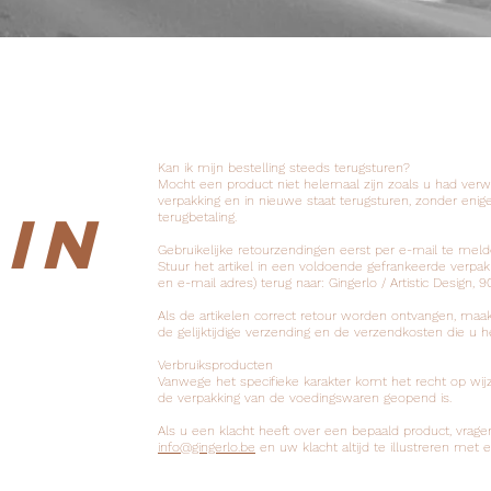
Kan ik mijn bestelling steeds terugsturen?
Mocht een product niet helemaal zijn zoals u had verw
verpakking en in nieuwe staat terugsturen, zonder enig
in
terugbetaling.
Gebruikelijke retourzendingen eerst per e-mail te me
Stuur het artikel in een voldoende gefrankeerde ver
en e-mail adres) terug naar: Gingerlo / Artistic Design, 9
Als de artikelen correct retour worden ontvangen, maak
de gelijktijdige verzending en de verzendkosten die u 
Verbruiksproducten
Vanwege het specifieke karakter komt het recht op wijzi
de verpakking van de voedingswaren geopend is.
Als u een klacht heeft over een bepaald product, vragen 
info@gingerlo.be
en uw klacht altijd te illustreren met e