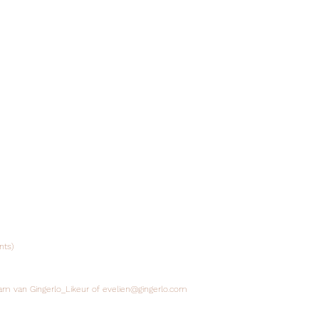
nts)
ram van Gingerlo_Likeur of
evelien@gingerlo.com