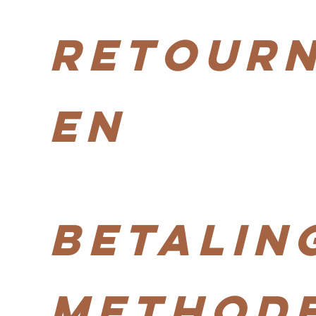
Retour
en
Betalin
Method