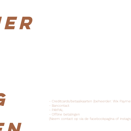
ner
g
- Creditcards/betaalkaarten (beheerder: Wix Payme
- Bancontact
- PAYPAL
- Offline betalingen
(Neem contact op via de facebookpagina of instag
en