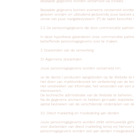
Bepaalde gegevens worden verzameld via cookies.
Bepaalde gegevens kunnen eveneens verzameld worden zo
gelezen worden en uitsluitend gedurende jouw bezoek aa
versie van jouw navigatiesysteem 3°) de laatst bezochte i
2.3. De persoonsgegevens die door commerciële partn
In deze hypothese garanderen onze commerciële partn
betreffende persoonsgegevens over te maken.
3. Doeleinden van de verwerking
3.1. Algemene doeleinden
Jouw persoonsgegevens worden verzameld om:
Je de dienst / producten aangeboden op de Website te 
Het doen van marktonderzoek ter verbetering van de tech
Het verstrekken van informatie, het verzenden van een 
interesseren;
De technische administratie van de Website te beheren;
Na de gegevens anoniem te hebben gemaakt, statistieke
aantal bezoeken van de verschillende onderdelen van de
3.2. Direct marketing en mededeling aan derden
Jouw persoonsgegevens worden strikt vertrouwelijk ge
voor doeleinden van direct marketing, tenzij wij hiervo
persoonsgegevens worden wel aan derden meegedeeld in 