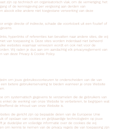
t zijn op technisch en organisatorisch vlak, om de vernietiging, het
toegang of de kennisgeving per vergissing aan derden van
 alsook elke andere niet toegestane verwerking van deze
enige directe of indirecte, schade die voortvloeit uit een foutief of
egevens.
nks, hyperlinks of referenties kan bevatten naar andere sites, die wij
niet van toepassing is. Deze sites worden inderdaad niet beheerd
n zulke websites waarnaar verwezen wordt en ook niet voor de
orden. Wij raden je dus aan om aandachtig elk privacyreglement van
en van deze Privacy & Cookie Policy.
ogieën om jouw gebruiksvoorkeuren te onderscheiden van die van
e een betere gebruikerservaring te bieden wanneer je onze Website
en.
t toe om systematisch gegevens te verzamelen die de gebruikers van
s enkel de werking van onze Website te verbeteren, te begrijpen wat
treffend de inhoud van onze Website is.
bsites die gericht zijn op bepaalde delen van de Europese Unie
k of opslaan van cookies en gelijkaardige technologieën op jouw
 je duidelijke en volledige informatie over de cookies die wij
zen om kennis te nemen van de privacy regels die van toepassing zijn