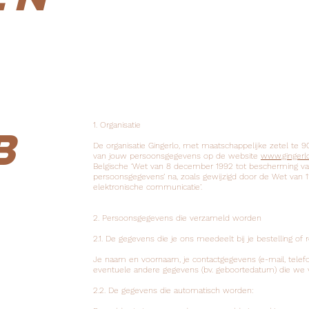
1. Organisatie
b
De organisatie Gingerlo, met maatschappelijke zetel te 90
van jouw persoonsgegevens op de website
www.gingerl
Belgische ‘Wet van 8 december 1992 tot bescherming van
persoonsgegevens’ na, zoals gewijzigd door de Wet van 
elektronische communicatie’.
2. Persoonsgegevens die verzameld worden
2.1. De gegevens die je ons meedeelt bij je bestelling of r
Je naam en voornaam, je contactgegevens (e-mail, telefo
eventuele andere gegevens (bv. geboortedatum) die we 
2.2. De gegevens die automatisch worden: