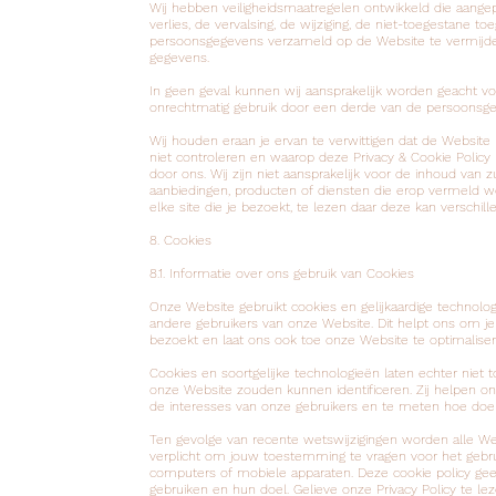
Wij hebben veiligheidsmaatregelen ontwikkeld die aangepas
verlies, de vervalsing, de wijziging, de niet-toegestane 
persoonsgegevens verzameld op de Website te vermijden
gegevens.
In geen geval kunnen wij aansprakelijk worden geacht voor 
onrechtmatig gebruik door een derde van de persoonsg
Wij houden eraan je ervan te verwittigen dat de Website li
niet controleren en waarop deze Privacy & Cookie Policy 
door ons. Wij zijn niet aansprakelijk voor de inhoud va
aanbiedingen, producten of diensten die erop vermeld w
elke site die je bezoekt, te lezen daar deze kan verschill
8. Cookies
8.1. Informatie over ons gebruik van Cookies
Onze Website gebruikt cookies en gelijkaardige technol
andere gebruikers van onze Website. Dit helpt ons om j
bezoekt en laat ons ook toe onze Website te optimaliser
Cookies en soortgelijke technologieën laten echter nie
onze Website zouden kunnen identificeren. Zij helpen on
de interesses van onze gebruikers en te meten hoe doel
Ten gevolge van recente wetswijzigingen worden alle We
verplicht om jouw toestemming te vragen voor het gebrui
computers of mobiele apparaten. Deze cookie policy geeft
gebruiken en hun doel. Gelieve onze Privacy Policy te le